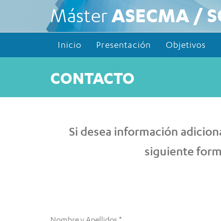
ASECMA / 
Máster
Inicio
Presentación
Objetivos
CONTACTO
Si desea información adicion
siguiente for
Nombre y Apellidos *