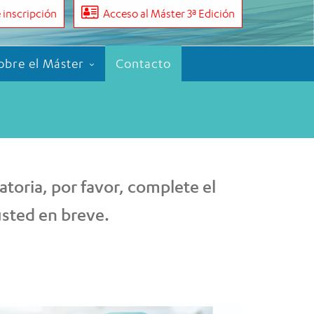
 inscripción
Acceso al Máster 3ª Edición
obre el Máster
Contacto
toria, por favor, complete el
sted en breve.